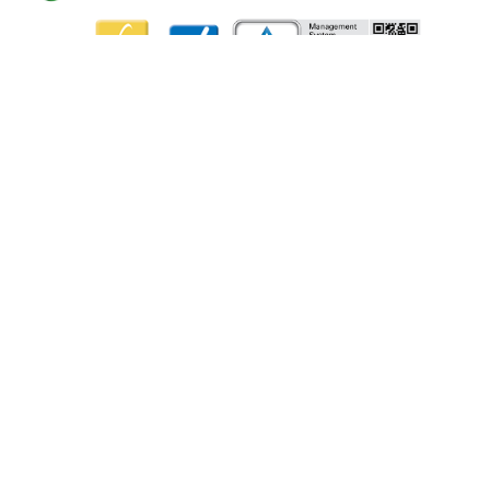
SUBSCREVER NEWSLETTER
Contactos
Canal de Denúncias
Política
de Privacidade
Sugestões e Reclamações
CAPA, Engenharia e Construção Metalomecânicas, SA. © 2026.
Powered with
❤
by
Goweb Agency